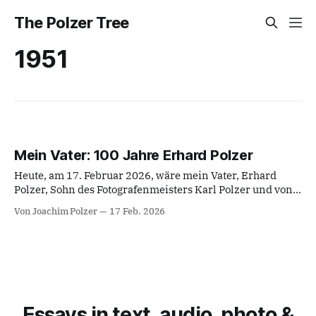
The Polzer Tree
1951
Mein Vater: 100 Jahre Erhard Polzer
Heute, am 17. Februar 2026, wäre mein Vater, Erhard
Polzer, Sohn des Fotografenmeisters Karl Polzer und von
Anna Polzer, geb. Karger, aus Olmütz (aka Olomuc), 100
Von Joachim Polzer
17 Feb. 2026
Jahre alt geworden; er starb am 05. Juli 1999 in Stuttgart
im Alter von 73 Jahren. Ich möchte sein heutiges
Centennial als Anlass dafür
Essays in text, audio, photo &