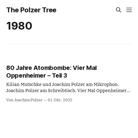
The Polzer Tree
1980
80 Jahre Atombombe: Vier Mal
Oppenheimer – Teil 3
Kilian Mutschke und Joachim Polzer am Mikrophon.
Joachim Polzer am Schreibtisch. Vier Mal Oppenheimer
Teil 3 Oppenheimer (BBC-Miniserie, UK/USA 1980, 7
Von Joachim Polzer
01 Okt. 2025
Episoden) Regie: Barry Davis Hauptdarsteller: Sam
Waterston, David Suchet, Kate Harper Musik: Carl Davis
80 Jahre Atombombe. Nachfolgend der dritte Teil des
Transkipts der Episode 41 vom