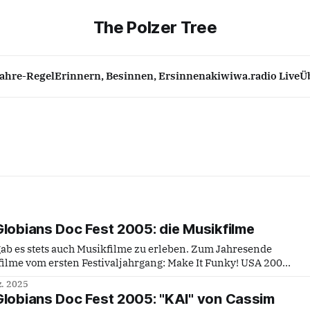
The Polzer Tree
Jahre-Regel
Erinnern, Besinnen, Ersinnen
akiwiwa.radio Live
Ü
Globians Doc Fest 2005: die Musikfilme
gab es stets auch Musikfilme zu erleben. Zum Jahresende
ersten Festivaljahrgang: Make It Funky! USA 2004,
hy, P: Daniel Roth, engl. OF. Die Geschichte der Musik in
z. 2025
lischen "Melting Pot" der
Globians Doc Fest 2005: "KAI" von Cassim