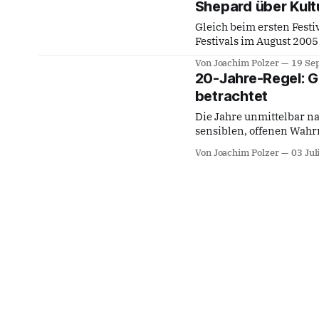
Shepard über Kult
Gleich beim ersten Fest
Festivals im August 2005
herausragende Bedeutun
Von Joachim Polzer
19 Se
kulturellen Wandels. Wie schwerwiegend Masseneinwanderung innerhalb kurzer
20-Jahre-Regel: G
Zeiträume aus anderen K
betrachtet
Gesamtgesellschaft dest
Die Jahre unmittelbar n
sensiblen, offenen Wahr
abbaute, bevor insbeson
Von Joachim Polzer
03 Jul
Zeitqualität diesen Offenh
Zeitausdruck war damals
Kurator