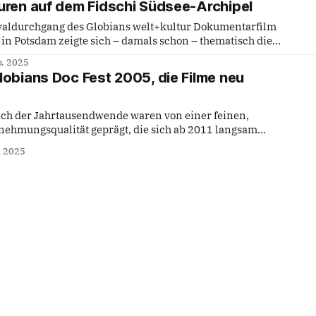
uren auf dem Fidschi Südsee-Archipel
ivaldurchgang des Globians welt+kultur Dokumentarfilm
 in Potsdam zeigte sich – damals schon – thematisch die
g von Migrationsthemen beim filmischen Nachvollzug
p. 2025
lobians Doc Fest 2005, die Filme neu
ulturkreisen sich über Generationen als die
abilisierendes Phänomen auswirken kann, zeigt
ach der Jahrtausendwende waren von einer feinen,
nehmungsqualität geprägt, die sich ab 2011 langsam
dere durch die Jahre 2015 und 2020 eine brutale, neue
i 2025
eits- und Sensibilitätsgrad einfach auswischte. Mein
, an meinem Wohnort ein Dokumentarfilm-Festival als