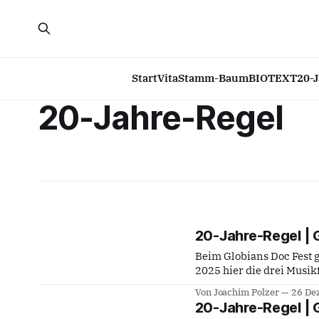
Start
Vita
Stamm-Baum
BIOTEXT
20-
20-Jahre-Regel
20-Jahre-Regel | 
Beim Globians Doc Fest 
2025 hier die drei Musikfilme vom 
119 Min., R: Michael Murp
Von Joachim Polzer
26 De
New Orleans, dem musika
20-Jahre-Regel | 