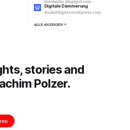
kinoberlin.blogspot.com
Digitale Dämmerung
duskofdigital.wordpress.com
ALLE ANZEIGEN
ghts, stories and
achim Polzer.
ren