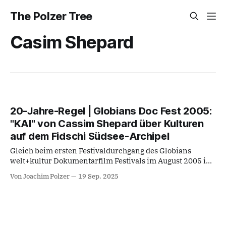
The Polzer Tree
Casim Shepard
20-Jahre-Regel | Globians Doc Fest 2005:
"KAI" von Cassim Shepard über Kulturen
auf dem Fidschi Südsee-Archipel
Gleich beim ersten Festivaldurchgang des Globians
welt+kultur Dokumentarfilm Festivals im August 2005 in
Potsdam zeigte sich – damals schon – thematisch die
Von Joachim Polzer
19 Sep. 2025
herausragende Bedeutung von Migrationsthemen beim
filmischen Nachvollzug kulturellen Wandels. Wie
schwerwiegend Masseneinwanderung innerhalb kurzer
Zeiträume aus anderen Kulturkreisen sich über
Generationen als die Gesamtgesellschaft