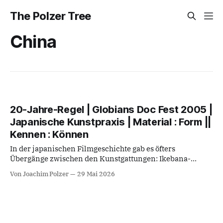
The Polzer Tree
China
20-Jahre-Regel | Globians Doc Fest 2005 |
Japanische Kunstpraxis | Material : Form ||
Kennen : Können
In der japanischen Filmgeschichte gab es öfters
Übergänge zwischen den Kunstgattungen: Ikebana-
Meister und Filmregie bei Hiroshi Teshigahara oder die
Von Joachim Polzer
29 Mai 2026
Teezeremonie als sich in der Zeit entfaltende soziale
Zeremonialkunst verstehbar als geschichtlich voraus-
prägende Analogie zur Zeitkunst des Kinos. Kein Wunder
also, dass es Japan in Rekordzeit zur mit führenden