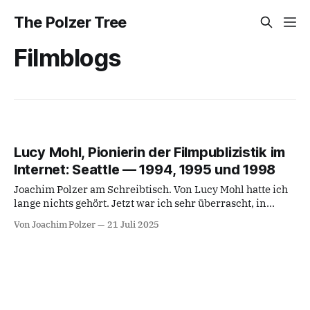
The Polzer Tree
Filmblogs
Lucy Mohl, Pionierin der Filmpublizistik im
Internet: Seattle — 1994, 1995 und 1998
Joachim Polzer am Schreibtisch. Von Lucy Mohl hatte ich
lange nichts gehört. Jetzt war ich sehr überrascht, in
einem aktuellen Medienbericht vom Juni 2025 bei
Von Joachim Polzer
21 Juli 2025
heise.de wieder von ihr zu lesen. Lucy Mohl hatte ich im
Juni 1998 beim "Film Makers Forum" als
Rahmenprogramm des 24. Seattle