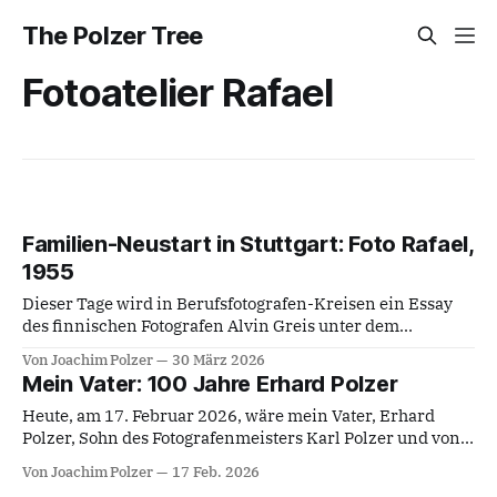
The Polzer Tree
Fotoatelier Rafael
Familien-Neustart in Stuttgart: Foto Rafael,
1955
Dieser Tage wird in Berufsfotografen-Kreisen ein Essay
des finnischen Fotografen Alvin Greis unter dem
englischen Titel "Do We Still Need to Treat Photography as
Von Joachim Polzer
30 März 2026
a Profession?" heiß diskutiert. Ob man zu Zeiten
Mein Vater: 100 Jahre Erhard Polzer
computergenerierter, fotorealistischer, synthetischer
Bilderzeugung von Fotografie noch als einem Beruf
Heute, am 17. Februar 2026, wäre mein Vater, Erhard
sprechen sollte, darf zu Recht
Polzer, Sohn des Fotografenmeisters Karl Polzer und von
Anna Polzer, geb. Karger, aus Olmütz (aka Olomuc), 100
Von Joachim Polzer
17 Feb. 2026
Jahre alt geworden; er starb am 05. Juli 1999 in Stuttgart