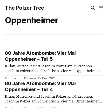
The Polzer Tree
Oppenheimer
80 Jahre Atombombe: Vier Mal
Oppenheimer – Teil 5
Kilian Mutschke und Joachim Polzer am Mikrophon.
Joachim Polzer am Schreibtisch. Vier Mal Oppenheimer
5. und letzter Teil Oppenheimer (USA, UK 2023) Regie:
Von Joachim Polzer
27 Dez. 2025
Christopher Nolan Hauptdarsteller: Cillian Murphy, Emily
80 Jahre Atombombe: Vier Mal
Blunt, Matt Damon, Robert Downey Jr. 80 Jahre
Oppenheimer – Teil 4
Atombombe. Nachfolgend der fünfte Teil des Transkipts
der Episode 41 vom 25. Juni
Kilian Mutschke und Joachim Polzer am Mikrophon.
Joachim Polzer am Schreibtisch. Vier Mal Oppenheimer
Teil 4 In der Sache Robert I. Oppenheimer (Fernsehspiel,