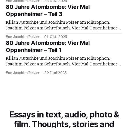
Von Joachim Polzer
23 Nov. 2025
HR, BRD 1964) Regie: Gerhard Klingenberg
80 Jahre Atombombe: Vier Mal
Hauptdarsteller: Charles Regnier, Friedrich Joloff,
Oppenheimer – Teil 3
Siegfried Wischenwski, Konrad Georg, Kaspar
Brüninghaus, Herbert S. Marks, Alexander Kerst; nach
Kilian Mutschke und Joachim Polzer am Mikrophon.
dem Theaterstück von Heiner
Joachim Polzer am Schreibtisch. Vier Mal Oppenheimer
Teil 3 Oppenheimer (BBC-Miniserie, UK/USA 1980, 7
Von Joachim Polzer
01 Okt. 2025
Episoden) Regie: Barry Davis Hauptdarsteller: Sam
80 Jahre Atombombe: Vier Mal
Waterston, David Suchet, Kate Harper Musik: Carl Davis
Oppenheimer – Teil 1
80 Jahre Atombombe. Nachfolgend der dritte Teil des
Transkipts der Episode 41 vom
Kilian Mutschke und Joachim Polzer am Mikrophon.
Joachim Polzer am Schreibtisch. Vier Mal Oppenheimer
Teil 1 Einleitung Zum 6. August 1945. In den 1980er-
Von Joachim Polzer
29 Juni 2025
Jahren war das Radio des öffentlich-rechtlichen
Rundfunks immer noch auch eine Quelle dafür,
interessante Menschen und ihre Reflexionswelten oder
ihre biographischen Erfahrungen und jene
Schlussfolgerungen,
Essays in text, audio, photo &
film. Thoughts, stories and