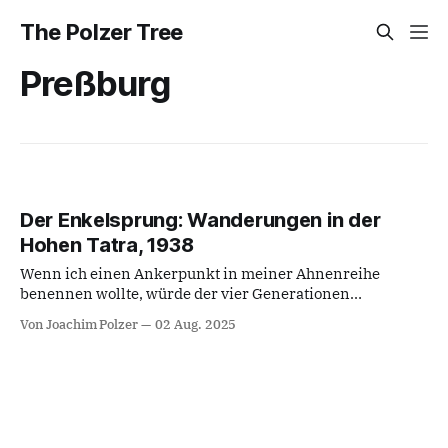
The Polzer Tree
Preßburg
Der Enkelsprung: Wanderungen in der
Hohen Tatra, 1938
Wenn ich einen Ankerpunkt in meiner Ahnenreihe
benennen wollte, würde der vier Generationen
zurückreichen, bis zu meiner Ur-Ur-Großmutter: Anna
Von Joachim Polzer
02 Aug. 2025
Weiß, geborene Nowotny, geboren ca. 1853 in Wien und
Sproß der Wiener Bohéme-Künstler-Familie Nowotny
unter dem Patriarchen Graf Nowotny. Die Jahre nach
1867 darf man für das