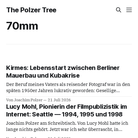
The Polzer Tree
70mm
Kirmes: Lebensstart zwischen Berliner
Mauerbau und Kubakrise
Der Beruf meines Vaters als reisender Fotograf war in den
späten 1950er Jahren lukrativ geworden: Gesellige
Gruppen in den Festzelten bei Volksfesten, Stadtfesten,
Von Joachim Polzer
21 Juli 2026
Dorffesten, Schützenfesten, Bergkirchweihen,
Lucy Mohl, Pionierin der Filmpublizistik im
Jahrmärkten, Kirmes-Events, Tanzveranstaltungen, etc.,
Internet: Seattle — 1994, 1995 und 1998
fotografisch zu porträtieren, mit einem durch Unterschrift
zu zeichnenden Auftrag. Abzüge davon dann per Post –
Joachim Polzer am Schreibtisch. Von Lucy Mohl hatte ich
möglichst für alle – zu
lange nichts gehört. Jetzt war ich sehr überrascht, in
einem aktuellen Medienbericht vom Juni 2025 bei