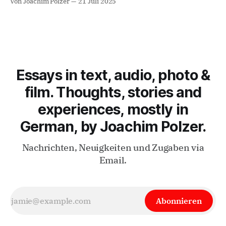
Von Joachim Polzer
21 Juli 2025
heise.de wieder von ihr zu lesen. Lucy Mohl hatte ich im
Juni 1998 beim "Film Makers Forum" als
Rahmenprogramm des 24. Seattle
Essays in text, audio, photo &
film. Thoughts, stories and
experiences, mostly in
German, by Joachim Polzer.
Nachrichten, Neuigkeiten und Zugaben via
Email.
Abonnieren