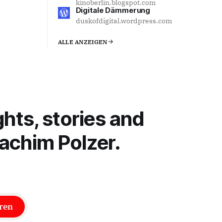
kinoberlin.blogspot.com
Digitale Dämmerung
duskofdigital.wordpress.com
ALLE ANZEIGEN
ghts, stories and
achim Polzer.
ren