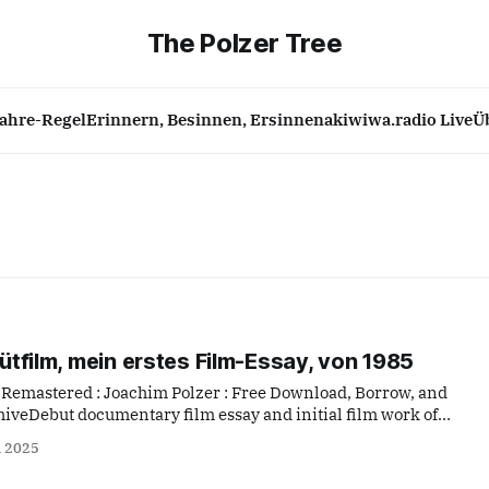
The Polzer Tree
Jahre-Regel
Erinnern, Besinnen, Ersinnen
akiwiwa.radio Live
Ü
ebütfilm, mein erstes Film-Essay, von 1985
D-Remastered : Joachim Polzer : Free Download, Borrow, and
hiveDebut documentary film essay and initial film work of
A meditation on what’s important in life plus a study in film
i 2025
editing and in…Internet Archive "Alles ist gut&