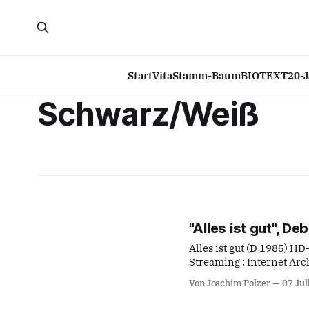
Start
Vita
Stamm-Baum
BIOTEXT
20-
Schwarz/Weiß
"Alles ist gut", D
Alles ist gut (D 1985) H
Streaming : Internet Arc
Joachim Polzer from 1985.
Von Joachim Polzer
07 Jul