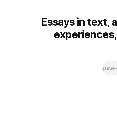
zu porträtieren, mit einem durch
prägende A
Unterschrift zu zeichnenden Auftrag.
Kinos. Kei
Abzüge davon dann per Post –
in Rekordz
Essays in text, 
möglichst für alle – zu
experiences,