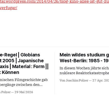
gital.wordpress.com/2014/04/26/blog-kino-alles-ist-gut-z
verfugar/
e-Regel | Globians
Mein wildes studium g
t 2005 | Japanische
West-Berlin: 1985 - 1
xis | Material : Form ||
In diesen Wochen jährte sich
: Können
nukleare Reaktorkatastroph
Tschernobyl vom 26. April 
anischen Filmgeschichte gab
Von Joachim Polzer
27 Apr. 20
40. Mal. Die Generation mei
Übergänge zwischen den
und Eltern berichtete, dass 
ungen: Ikebana-Meister und
 Polzer
29 Mai 2026
und weltweit relevanten Erei
bei Hiroshi Teshigahara oder
wie dem Tag des Berliner M
emonie als sich in der Zeit
1961, dem Tod von Marilyn 
e soziale Zeremonialkunst
1962 oder dem Attentat auf J
 als geschichtlich voraus-