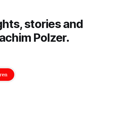
durch Israel. Gleich beim ersten
Festivalprogramm von 2005 zeigte ein
Dokumentar-Zyklus von
ghts, stories and
achim Polzer.
ren