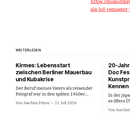
https://duskofdi
als-hd-remaster-
WEITERLESEN
Kirmes: Lebensstart
20-Jahr
zwischen Berliner Mauerbau
Doc Fes
und Kubakrise
Kunstpra
Kennen 
Der Beruf meines Vaters als reisender
Fotograf war in den späten 1950er
In der jap
Jahren lukrativ geworden: Gesellige
es öfters 
Von Joachim Polzer
21 Juli 2026
Gruppen in den Festzelten bei
Kunstgatt
Von Joachim
Volksfesten, Stadtfesten, Dorffesten,
Filmregie 
Schützenfesten, Bergkirchweihen,
die Teezer
Jahrmärkten, Kirmes-Events,
entfaltend
Tanzveranstaltungen, etc., fotografisch
verstehbar