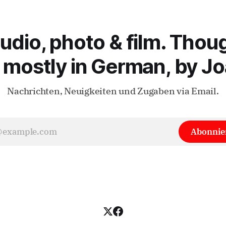
nalogie zur Zeitkunst des
n Wunder also, dass es Japan
eit zur mit führenden
audio, photo & film. Thou
 mostly in German, by Jo
Nachrichten, Neuigkeiten und Zugaben via Email.
Abonnie