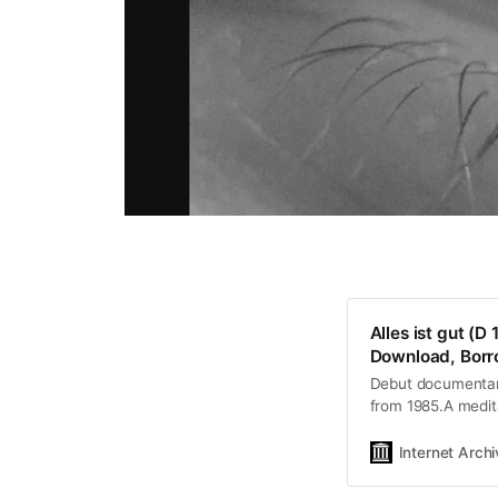
Alles ist gut (
Download, Borro
Debut documentary 
from 1985.A meditat
editing and in…
Internet Arch