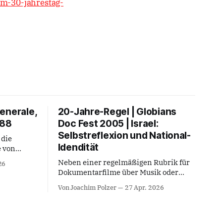
um-30-jahrestag-
enerale,
20-Jahre-Regel | Globians
988
Doc Fest 2005 | Israel:
Selbstreflexion und National-
 die
Idendität
e von
1986 zum
Neben einer regelmäßigen Rubrik für
26
ner Lehrer
Dokumentarfilme über Musik oder
bei großen
musikalische Themen lag bei den
gnissen, –
Von Joachim Polzer
27 Apr. 2026
Festivalläufen des Globians Doc Fest in
auerbaus
Berlin und Potsdam (2005 - 2013) stets
Monroe
auch ein Fokus auf den kulturellen und
ohn F.
geopolitischen Implikationen in und