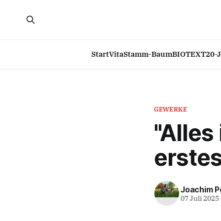
Start
Vita
Stamm-Baum
BIOTEXT
20-
GEWERKE
"Alles
erstes
Joachim P
07 Juli 2025