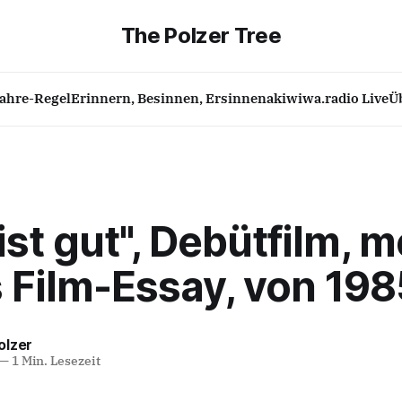
The Polzer Tree
Jahre-Regel
Erinnern, Besinnen, Ersinnen
akiwiwa.radio Live
Ü
 ist gut", Debütfilm, m
 Film-Essay, von 198
olzer
—
1 Min. Lesezeit