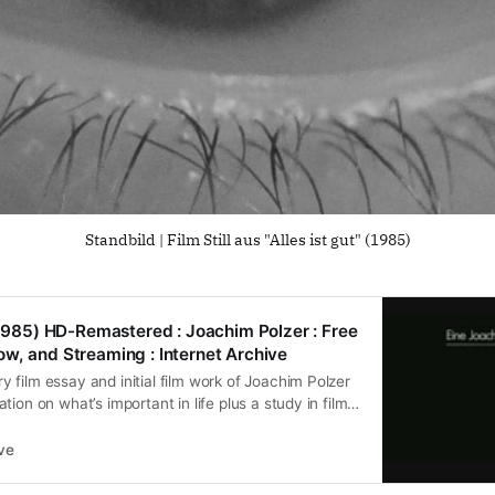
Standbild | Film Still aus "Alles ist gut" (1985)
D 1985) HD-Remastered : Joachim Polzer : Free
w, and Streaming : Internet Archive
film essay and initial film work of Joachim Polzer
ion on what’s important in life plus a study in film
ive