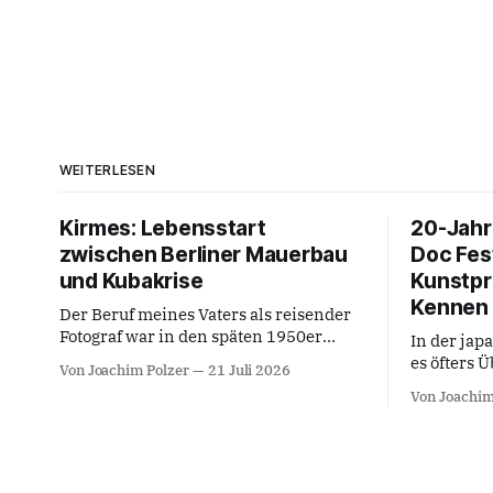
WEITERLESEN
Kirmes: Lebensstart
20-Jahr
zwischen Berliner Mauerbau
Doc Fes
und Kubakrise
Kunstpra
Kennen 
Der Beruf meines Vaters als reisender
Fotograf war in den späten 1950er
In der jap
Jahren lukrativ geworden: Gesellige
es öfters 
Von Joachim Polzer
21 Juli 2026
Gruppen in den Festzelten bei
Kunstgatt
Von Joachim
Volksfesten, Stadtfesten, Dorffesten,
Filmregie 
Schützenfesten, Bergkirchweihen,
die Teezer
Jahrmärkten, Kirmes-Events,
entfaltend
Tanzveranstaltungen, etc., fotografisch
verstehbar
zu porträtieren, mit einem durch