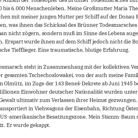
ie Anzahl der Todesopfer des Brünner Todesmarsches nur
0 bis 6.000 Menschenleben. Meine Großmutter Maria There
chen mit meiner jungen Mutter per Schiff auf der Donau 
hen, was ihnen das Schicksal des Brünner Todesmarsches 
n nicht zögern, sondern muß im Sinne des Lebens augen
ln. Erspart wurde ihnen auf dem Schiff jedoch nicht die
he Tiefflieger. Eine traumatische, blutige Erfahrung.
smarsch steht in Zusammenhang mit der kollektiven Ver
r gesamten Tschechoslowakei, von der auch meine Famil
 in Olmütz, im Zuge der 143 Beneš-Dekrete ab Juni 1945 b
Millionen Einwohner deutscher Nationalität wurden unt
walt ultimativ zum Verlassen ihrer Heimat gezwungen. 
ransportiert in Viehwagons der Eisenbahn, Richtung Öste
 US-amerikanische Besatzungszone. Mein Stamm-Baum s
z. Er wurde gekappt.