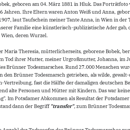
Bobek, geboren am 04. März 1881 in Hluk. Das Porträtfoto
 26 Jahren. Ihre Eltern waren Anton Weiß und Anna, gebo
1907, laut Taufschein meiner Tante Anna, in Wien in der
serer Familie eine künstlerisch-publizistische Ader gab, d
 Wien, deren Wurzel.
 Maria Theresia, mütterlicherseits, geborene Bobek, ber
om Tod ihrer Mutter, meiner Urgroßmutter, Johanna, im J
er des Brünner Todesmarsches. Rund 27.000 Menschen w
in den Brünner Todesmarsch getrieben, als wilde, gewalt-
m-Vertreibung, fast die Hälfte der damaligen deutschen 
nd alte Personen und Mütter mit Kindern. Das war keine
ng". Im Potsdamer Abkommen als Resultat der Potsdame
stand dann der Begriff
"transfer"
,
zum Brünner Todesmar