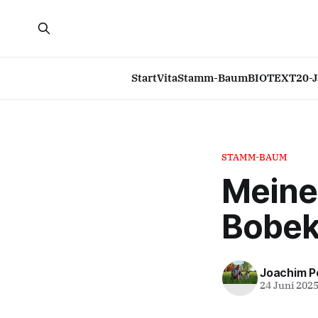
Start
Vita
Stamm-Baum
BIOTEXT
20-
STAMM-BAUM
Meine
Bobek
Joachim P
24 Juni 202