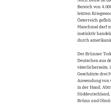
Noch heute ist d
Bereich von 4.00
letzten Kriegswo
Österreich geflo
Manchmal darf ma
instinktiv hande
durch amerikanisc
Der Brünner Tode
Deutschen aus de
väterlicherseits,
Geschätzte drei 
Anwendung von Ge
in der Hand. Abt
Süddeutschland,
Brünn und Olmüt