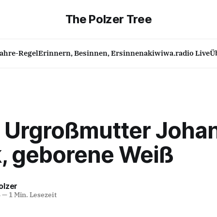
The Polzer Tree
Jahre-Regel
Erinnern, Besinnen, Ersinnen
akiwiwa.radio Live
Ü
 Urgroßmutter Joha
, geborene Weiß
olzer
5
—
1 Min. Lesezeit