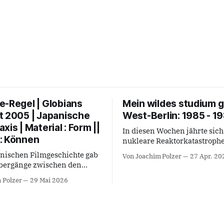
e-Regel | Globians
Mein wildes studium g
t 2005 | Japanische
West-Berlin: 1985 - 1
xis | Material : Form ||
In diesen Wochen jährte sich
: Können
nukleare Reaktorkatastroph
Tschernobyl vom 26. April 
anischen Filmgeschichte gab
Von Joachim Polzer
27 Apr. 20
40. Mal. Die Generation mei
Übergänge zwischen den
und Eltern berichtete, dass 
ungen: Ikebana-Meister und
 Polzer
29 Mai 2026
und weltweit relevanten Erei
bei Hiroshi Teshigahara oder
wie dem Tag des Berliner M
emonie als sich in der Zeit
1961, dem Tod von Marilyn 
e soziale Zeremonialkunst
1962 oder dem Attentat auf J
 als geschichtlich voraus-