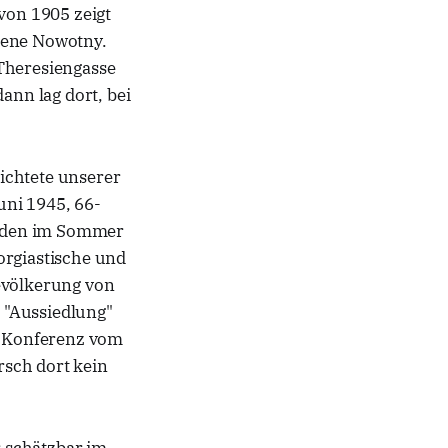
 von 1905 zeigt
rene Nowotny.
 Theresiengasse
ann lag dort, bei
ichtete unserer
uni 1945, 66-
urden im Sommer
orgiastische und
Bevölkerung von
 "Aussiedlung"
r Konferenz vom
sch dort kein