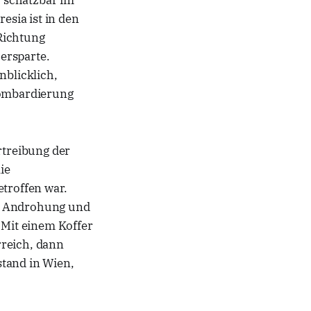
 schätzbar im
sia ist in den
Richtung
ersparte.
blicklich,
 Bombardierung
treibung der
ie
etroffen war.
er Androhung und
Mit einem Koffer
rreich, dann
tand in Wien,