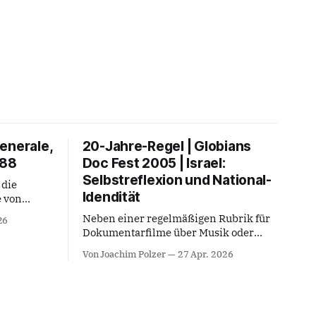
enerale,
20-Jahre-Regel | Globians
988
Doc Fest 2005 | Israel:
Selbstreflexion und National-
 die
Idendität
e von
1986 zum
Neben einer regelmäßigen Rubrik für
26
ner Lehrer
Dokumentarfilme über Musik oder
bei großen
musikalische Themen lag bei den
gnissen, –
Von Joachim Polzer
27 Apr. 2026
Festivalläufen des Globians Doc Fest in
auerbaus
Berlin und Potsdam (2005 - 2013) stets
Monroe
auch ein Fokus auf den kulturellen und
ohn F.
geopolitischen Implikationen in und