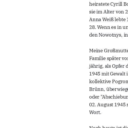
heiratete Cyrill 
sie im Alter von
Anna Weiß lebte 
28. Wenn es in un
den Nowotnys, in
Meine Großmutter
Familie später v
jährig, als Opf
1945 mit Gewalt 
kollektive Pogro
Brünn, überwiege
oder "Abschiebu
02. August 1945 
Wort.