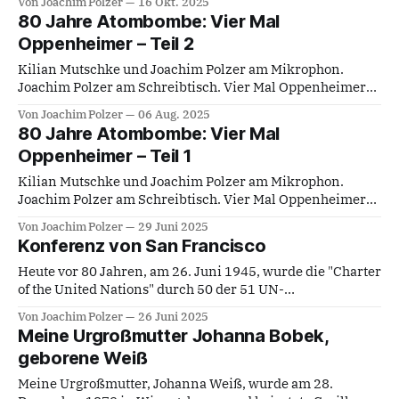
Von Joachim Polzer
16 Okt. 2025
dieser Stelle aus. Aus ihrer frühen Lebenszeit haben sich
80 Jahre Atombombe: Vier Mal
nach der Flucht aus Pressburg (aka Bratislava, Slowakien)
Oppenheimer – Teil 2
im Jahr 1945 nur drei Fotoaufnahmen im Familienarchiv
überliefert. Bedrohlich
Kilian Mutschke und Joachim Polzer am Mikrophon.
Joachim Polzer am Schreibtisch. Vier Mal Oppenheimer
Teil 2 Die Schattenmacher – Fat Man and Little Boy (1989)
Von Joachim Polzer
06 Aug. 2025
Regie: Roland Joffé Hauptdarsteller: Paul Newman,
80 Jahre Atombombe: Vier Mal
Dwight Schultz, John Cusack, Laura Dern Zum 6. August
Oppenheimer – Teil 1
1945. Nachfolgend der zweite Teil des Transkipts der
Episode 41 vom
Kilian Mutschke und Joachim Polzer am Mikrophon.
Joachim Polzer am Schreibtisch. Vier Mal Oppenheimer
Teil 1 Einleitung Zum 6. August 1945. In den 1980er-
Von Joachim Polzer
29 Juni 2025
Jahren war das Radio des öffentlich-rechtlichen
Konferenz von San Francisco
Rundfunks immer noch auch eine Quelle dafür,
interessante Menschen und ihre Reflexionswelten oder
Heute vor 80 Jahren, am 26. Juni 1945, wurde die "Charter
ihre biographischen Erfahrungen und jene
of the United Nations" durch 50 der 51 UN-
Schlussfolgerungen,
Gründungsmitglieder auf der Konferenz von San
Von Joachim Polzer
26 Juni 2025
Francisco unterzeichnet. Die "UN-Charta" dient als
Meine Urgroßmutter Johanna Bobek,
Verfassung für die Organisation der Vereinten Nationen.
geborene Weiß
Sie trat am 24. Oktober 1945,
Meine Urgroßmutter, Johanna Weiß, wurde am 28.