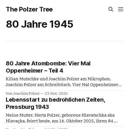
The Polzer Tree
80 Jahre 1945
80 Jahre Atombombe: Vier Mal
Oppenheimer – Teil 4
Kilian Mutschke und Joachim Polzer am Mikrophon.
Joachim Polzer am Schreibtisch. Vier Mal Oppenheimer
Teil 4 In der Sache Robert I. Oppenheimer (Fernsehspiel,
Von Joachim Polzer
23 Nov. 2025
HR, BRD 1964) Regie: Gerhard Klingenberg
Lebensstart zu bedrohlichen Zeiten,
Hauptdarsteller: Charles Regnier, Friedrich Joloff,
Pressburg 1943
Siegfried Wischenwski, Konrad Georg, Kaspar
Brüninghaus, Herbert S. Marks, Alexander Kerst; nach
Meine Mutter, Herta Polzer, geborene Hlavatschka aka
dem Theaterstück von Heiner
Hlavaçka, feiert heute, am 16. Oktober 2025, ihren 84.
Geburtstag. Meine herzlichen Glückwünsche an sie von