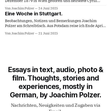
Dezember 1879 in Wien geboren und heiratete Cyrill
Bobek, geboren am 04. März 1881 in Hluk. Das Porträtfoto
Von Joachim Polzer
24 Juni 2025
von 1905 zeigt sie im Alter von 26 Jahren. Ihre Eltern
Eine Woche in Stuttgart.
waren Anton Weiß und Anna, geborene Nowotny. Anna
Weiß lebte 1907, laut Taufschein meiner
Beobachtungen, Notizen und Bemerkungen Joachim
Polzer am Schreibtisch. Aus Potsdam reise ich Ende April
2025 für eine Woche in meine Geburtsstadt Stuttgart,
Von Joachim Polzer
21 Juni 2025
Lebensraum meiner Kindheit und Jugend. Meine Gegend
war der westliche Teil von Stuttgart-West, der, im
Gegensatz zu Berlin, Frankfurt oder London, nie Westend
genannt wird, obwohl
Essays in text, audio, photo &
film. Thoughts, stories and
experiences, mostly in
German, by Joachim Polzer.
Nachrichten, Neuigkeiten und Zugaben via